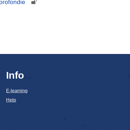
profondie
Info
E-learning
Help