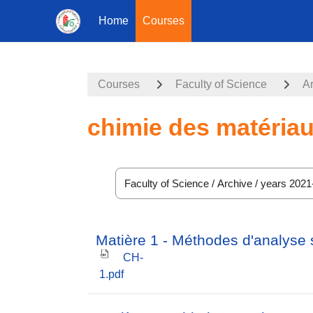
Home
Courses
Skip to main content
Courses
Faculty of Science
A
chimie des matéria
Course categories
Matière 1 - Méthodes d'analyse
CH-
1.pdf