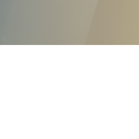
Université Yahia Farès Médéa
plateforme d'apprentissage en ligne OpenEdx
Ministère de l'Enseignement Supérieur et de la
Recherche Scientifique
Système National de Documentation en Ligne (SNDL)
Portail des plateformes numériques