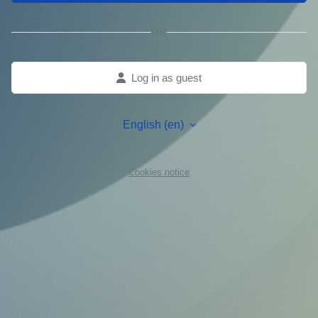
OR
Log in as guest
English ‎(en)‎
Cookies notice