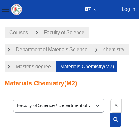
Log in
Side panel
Skip to main content
Courses
Faculty of Science
Department of Materials Science
chemistry
Master's degree
Materials Chemistry(M2)
Materials Chemistry(M2)
Search 
Course categories
Search cou