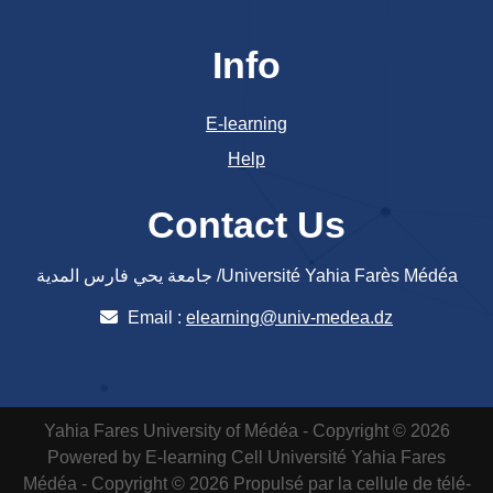
Info
E-learning
Help
Contact Us
جامعة يحي فارس المدية /Université Yahia Farès Médéa
Email :
elearning@univ-medea.dz
Yahia Fares University of Médéa - Copyright © 2026
Powered by E-learning Cell
Université Yahia Fares
Médéa - Copyright © 2026 Propulsé par la cellule de télé-