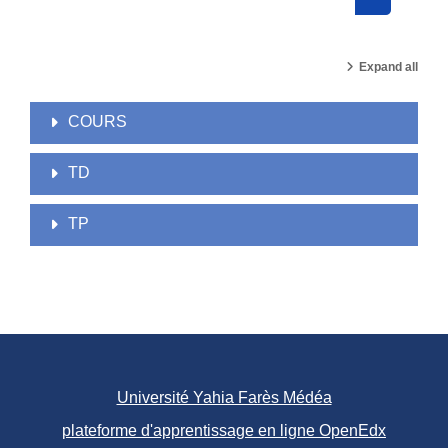
Search cou
Expand all
COURS
TD
TP
Université Yahia Farès Médéa
plateforme d'apprentissage en ligne OpenEdx