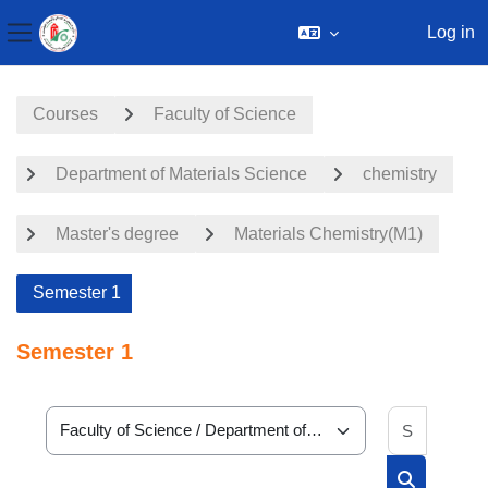
Log in
Side panel
Skip to main content
Courses
Faculty of Science
Department of Materials Science
chemistry
Master's degree
Materials Chemistry(M1)
Semester 1
Semester 1
Search 
Course categories