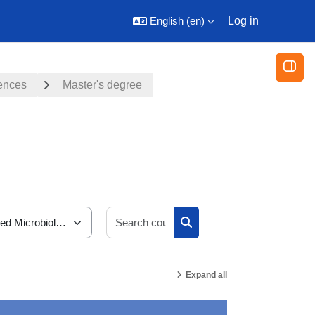
English ‎(en)‎
Log in
Open
iences
Master's degree
Search courses
Search courses
Expand all