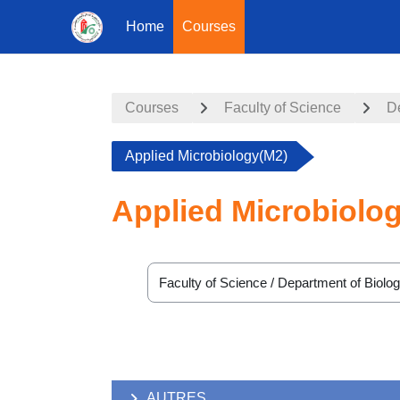
Home
Courses
Skip to main content
Courses
Faculty of Science
D
Applied Microbiology(M2)
Applied Microbiolo
Course categories
AUTRES