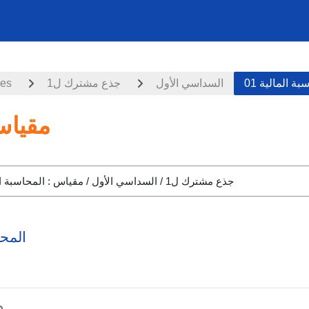
ces
جذع مشترك ل1
السداسي الأول
ة المالية 01
مقياس 
المحاسبة ال