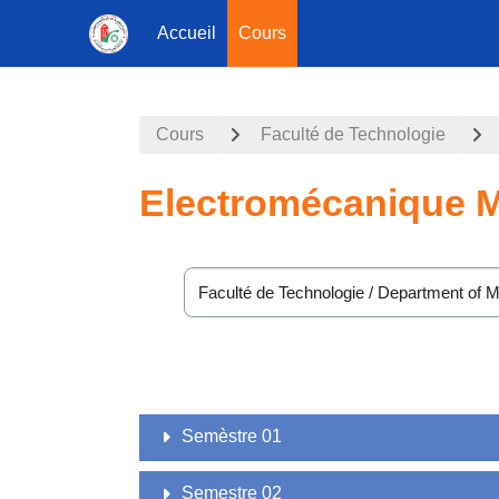
Accueil
Cours
Passer au contenu principal
Cours
Faculté de Technologie
Electromécanique 
Catégories de cours
Semèstre 01
Semestre 02