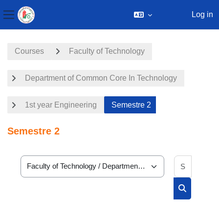
Log in
Side panel
Skip to main content
Courses
Faculty of Technology
Department of Common Core In Technology
1st year Engineering
Semestre 2
Semestre 2
Search 
Course categories
Search cou