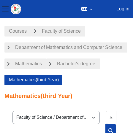
Log in
Side panel
Skip to main content
Courses
Faculty of Science
Department of Mathematics and Computer Science
Mathematics
Bachelor's degree
Mathematics(third Year)
Mathematics(third Year)
Search 
Course categories