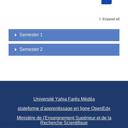
Search cou
Expand all
Semester 1
Semester 2
Université Yahia Farès Médéa
plateforme d'apprentissage en ligne OpenEdx
Ministère de l'Enseignement Supérieur et de la
Recherche Scientifique