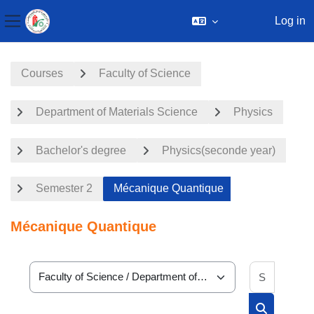
Log in
Side panel
Skip to main content
Courses
Faculty of Science
Department of Materials Science
Physics
Bachelor's degree
Physics(seconde year)
Semester 2
Mécanique Quantique
Mécanique Quantique
Search 
Course categories