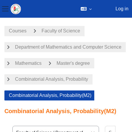
Log in
Side panel
Skip to main content
Courses
Faculty of Science
Department of Mathematics and Computer Science
Mathematics
Master's degree
Combinatorial Analysis, Probability
Combinatorial Analysis, Probability(M2)
Combinatorial Analysis, Probability(M2)
Search 