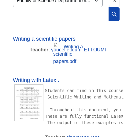
Course categories
Search cou
Writing a scientific papers
Writing a
Teacher:
youcef ettoumi ETTOUMI
scientific
papers.pdf
Writing with Latex .
Students can find in this course a co
 Scientific Writing and Mathematical 
  Throughout this document, you'll se
These are fully functional LaTeX code
 The output of these examples is show