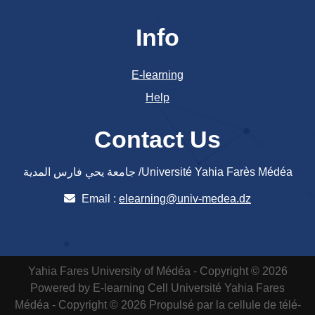
Info
E-learning
Help
Contact Us
جامعة يحي فارس المدية /Université Yahia Farès Médéa
Email :
elearning@univ-medea.dz
Yahia Fares University of Médéa - Copyright © 2026
Powered by E-learning Cell
Université Yahia Fares
Médéa - Copyright © 2026 Propulsé par la cellule de télé-