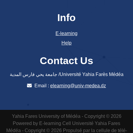
Info
E-learning
Help
Contact Us
جامعة يحي فارس المدية /Université Yahia Farès Médéa
Email :
elearning@univ-medea.dz
Yahia Fares University of Médéa - Copyright © 2026
Powered by E-learning Cell
Université Yahia Fares
Médéa - Copyright © 2026 Propulsé par la cellule de télé-