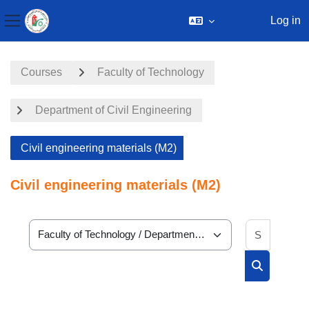
Log in
Side panel
Skip to main content
Courses
Faculty of Technology
Department of Civil Engineering
Civil engineering materials (M2)
Civil engineering materials (M2)
Search 
Course categories
Search cou