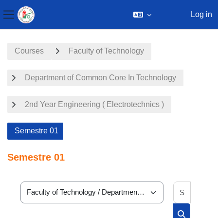
Log in
Side panel
Skip to main content
Courses
Faculty of Technology
Department of Common Core In Technology
2nd Year Engineering ( Electrotechnics )
Semestre 01
Semestre 01
Search 
Course categories