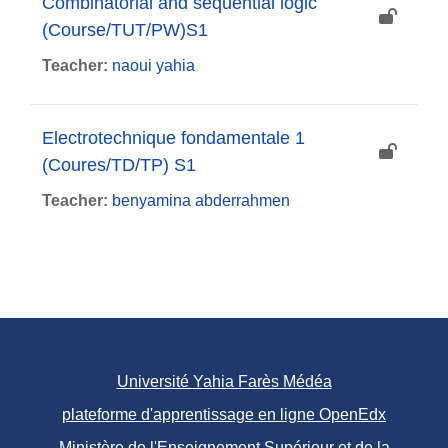
Combinatorial and sequential logic
(Course/TUT/PW)S1
Teacher:
naoui yahia
Electrotechnique fondamentale 1
(Coures/TD/TP) S1
Teacher:
benyamina abderrahmen
Université Yahia Farès Médéa
plateforme d'apprentissage en ligne OpenEdx
Ministère de l'Enseignement Supérieur et de la