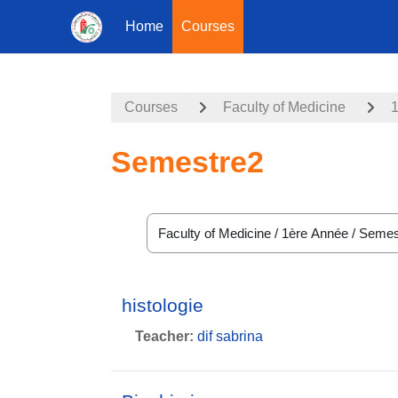
Home
Courses
Skip to main content
Courses
Faculty of Medicine
Semestre2
Course categories
histologie
Teacher:
dif sabrina