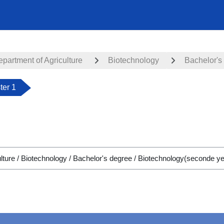
partment of Agriculture
Biotechnology
Bachelor's
er 1