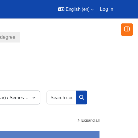
English ‎(en)‎
Log in
Open
 degree
Search courses
Search courses
Expand all