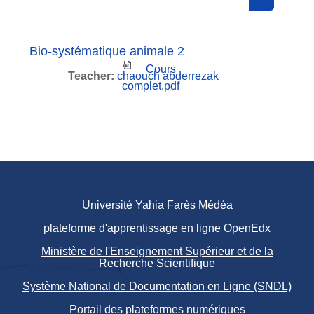
Search cou
Bio-systématique animale 2
Cours
Teacher:
chaouch abderrezak
complet.pdf
Université Yahia Farès Médéa
plateforme d'apprentissage en ligne OpenEdx
Ministère de l'Enseignement Supérieur et de la
Recherche Scientifique
Système National de Documentation en Ligne (SNDL)
Portail des plateformes numériques