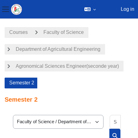
Log in
Side panel
Skip to main content
Courses
Faculty of Science
Department of Agricultural Engineering
Agronomical Sciences Engineer(seconde year)
Semester 2
Semester 2
Search 
Course categories