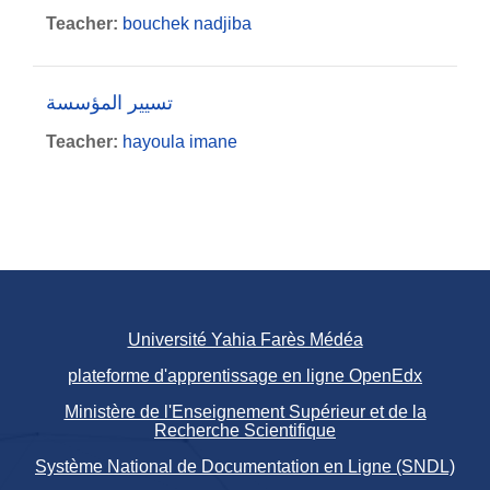
Teacher:
bouchek nadjiba
تسيير المؤسسة
Teacher:
hayoula imane
Université Yahia Farès Médéa
plateforme d'apprentissage en ligne OpenEdx
Ministère de l'Enseignement Supérieur et de la
Recherche Scientifique
Système National de Documentation en Ligne (SNDL)