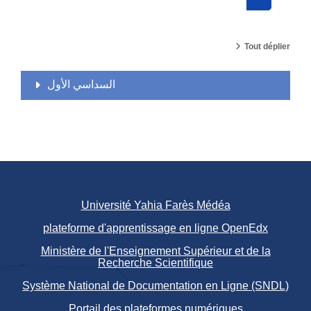
Rechercher
Tout déplier
السداسي الأول
Université Yahia Farès Médéa
plateforme d'apprentissage en ligne OpenEdx
Ministère de l'Enseignement Supérieur et de la
Recherche Scientifique
Système National de Documentation en Ligne (SNDL)
Portail des plateformes numériques