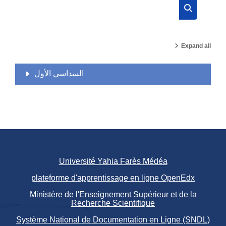
Search cou
Expand all
السداسي الأول
Université Yahia Farès Médéa
plateforme d'apprentissage en ligne OpenEdx
Ministère de l'Enseignement Supérieur et de la
Recherche Scientifique
Système National de Documentation en Ligne (SNDL)