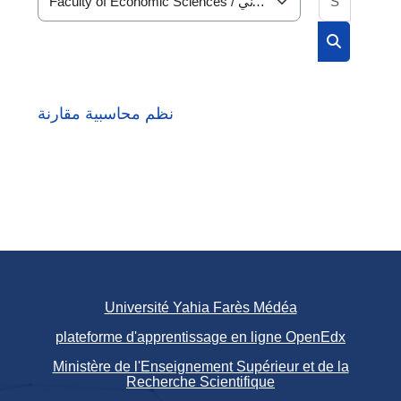
Course categories
Search cou
نظم محاسبية مقارنة
Université Yahia Farès Médéa
plateforme d'apprentissage en ligne OpenEdx
Ministère de l'Enseignement Supérieur et de la
Recherche Scientifique