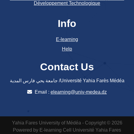
Développement Technologique
Info
E-learning
Help
Contact Us
جامعة يحي فارس المدية /Université Yahia Farès Médéa
Email :
elearning@univ-medea.dz
Yahia Fares University of Médéa - Copyright © 2026
Powered by E-learning Cell
Université Yahia Fares