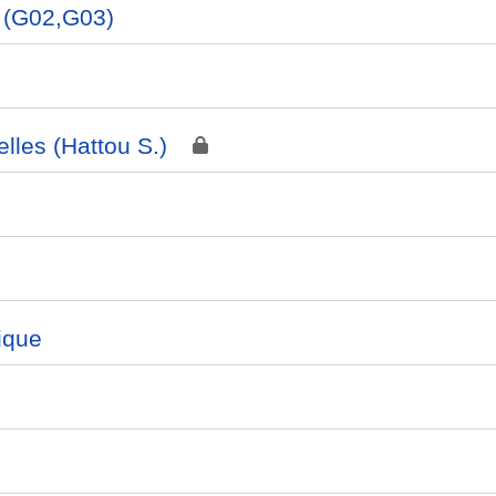
 (G02,G03)
elles (Hattou S.)
ique