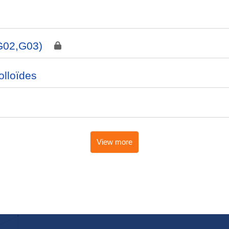
(G02,G03)
lloïdes
View more