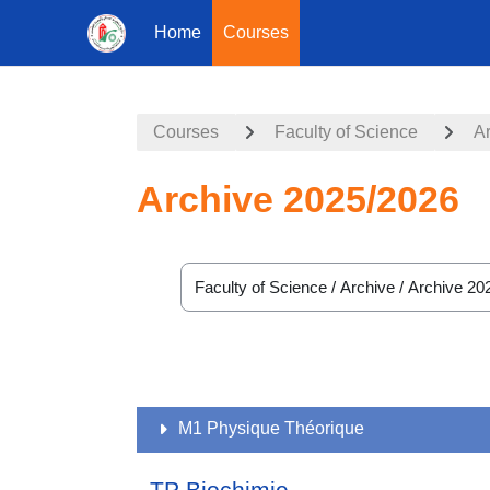
Home
Courses
Skip to main content
Courses
Faculty of Science
A
Archive 2025/2026
Course categories
M1 Physique Théorique
TP Biochimie