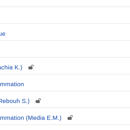
ue
chia K.)
ammation
Rebouh S.)
mmation (Media E.M.)