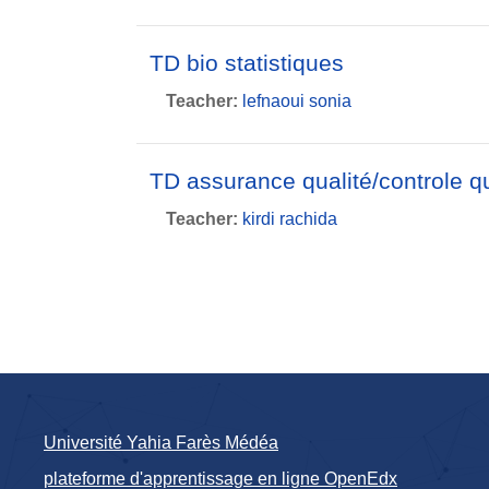
TD bio statistiques
Teacher:
lefnaoui sonia
TD assurance qualité/controle qu
Teacher:
kirdi rachida
Université Yahia Farès Médéa
plateforme d'apprentissage en ligne OpenEdx