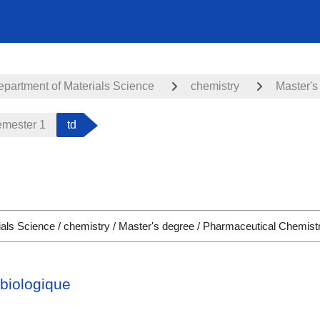
partment of Materials Science
chemistry
Master's
mester 1
td
biologique