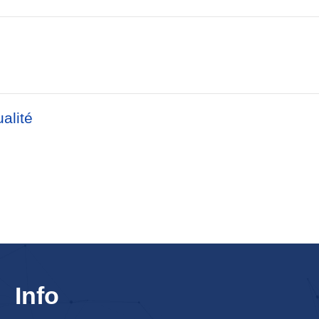
alité
Info