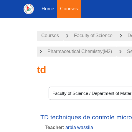
Home
Courses
Skip to main content
Courses
Faculty of Science
De
Pharmaceutical Chemistry(M2)
Se
td
Course categories
TD techniques de controle micro
Teacher:
arbia wassila