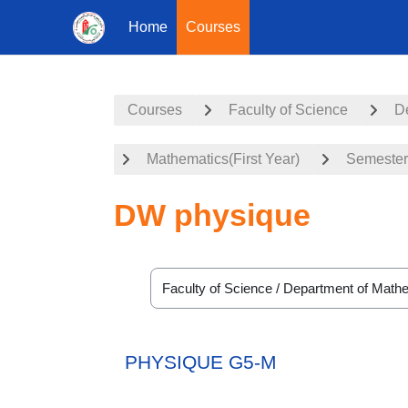
Home
Courses
Skip to main content
Courses
Faculty of Science
D
Mathematics(First Year)
Semester
DW physique
Course categories
PHYSIQUE G5-M