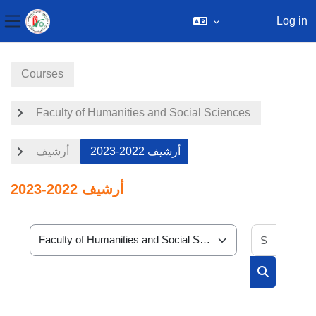
Log in
Side panel
Skip to main content
Courses
Faculty of Humanities and Social Sciences
أرشيف 2022-2023
أرشيف
أرشيف 2022-2023
Search 
Course categories
Search cou