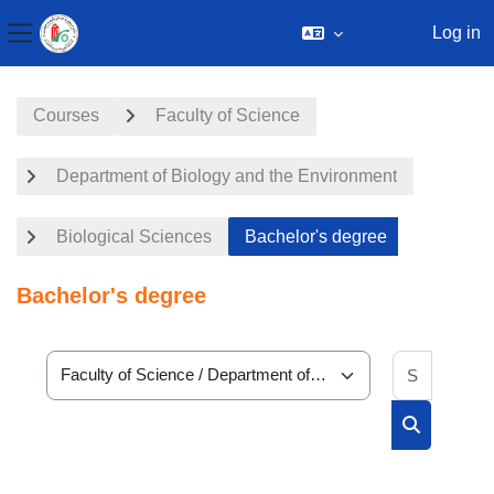
Log in
Side panel
Skip to main content
Courses
Faculty of Science
Department of Biology and the Environment
Biological Sciences
Bachelor's degree
Bachelor's degree
Search 
Course categories
Search cou