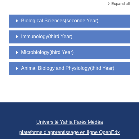
Expand all
Biological Sciences(seconde Year)
Immunology(third Year)
Microbiology(third Year)
Animal Biology and Physiology(third Year)
Université Yahia Farès Médéa
plateforme d'apprentissage en ligne OpenEdx