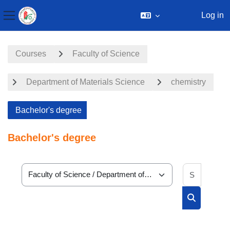
Log in
Side panel
Skip to main content
Courses
Faculty of Science
Department of Materials Science
chemistry
Bachelor's degree
Bachelor's degree
Search 
Course categories
Search cou