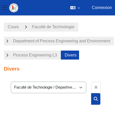
Connexion
Panneau latéral
Passer au contenu principal
Cours
Faculté de Technologie
Department of Process Engineering and Environment
Process Engineering L3
Divers
Divers
Recherc
Catégories de cours
Rechercher