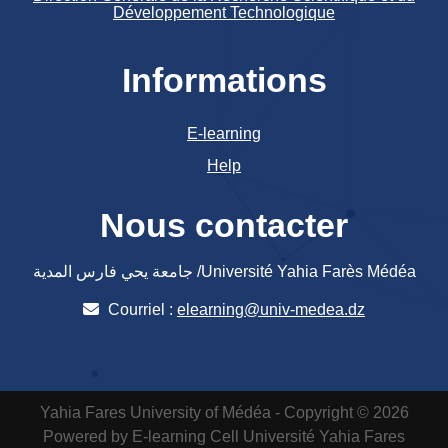
Développement Technologique
Informations
E-learning
Help
Nous contacter
جامعة يحي فارس المدية /Université Yahia Farès Médéa
Courriel :
elearning@univ-medea.dz
Yahia Fares University of Médéa - Copyright © 2026
Powered by E-learning Cell
Université Yahia Fares