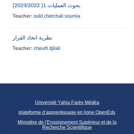
بحوث العمليات 1( 2023/2022)
Teacher:
ould cherchali soumia
نظرية اتخاذ القرار
Teacher:
cheurfi djilali
Université Yahia Farès Médéa
plateforme d'apprentissage en ligne OpenEdx
Ministère de l'Enseignement Supérieur et de la
Recherche Scientifique