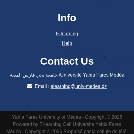
Info
E-learning
Help
Contact Us
جامعة يحي فارس المدية /Université Yahia Farès Médéa
Email :
elearning@univ-medea.dz
Yahia Fares University of Médéa - Copyright © 2026
Powered by E-learning Cell
Université Yahia Fares
Médéa - Copyright © 2026 Propulsé par la cellule de télé-