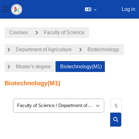
Log in
Side panel
Skip to main content
Courses
Faculty of Science
Department of Agriculture
Biotechnology
Master's degree
Biotechnology(M1)
Biotechnology(M1)
Search 
Course categories
Search cou