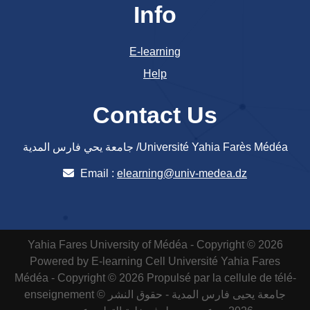
Info
E-learning
Help
Contact Us
جامعة يحي فارس المدية /Université Yahia Farès Médéa
Email :
elearning@univ-medea.dz
Yahia Fares University of Médéa - Copyright © 2026
Powered by E-learning Cell
Université Yahia Fares
Médéa - Copyright © 2026 Propulsé par la cellule de télé-
enseignement
جامعة يحيى فارس المدية - حقوق النشر ©