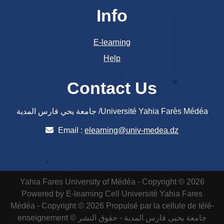
Info
E-learning
Help
Contact Us
جامعة يحي فارس المدية /Université Yahia Farès Médéa
Email :
elearning@univ-medea.dz
Yahia Fares University of Médéa - Copyright © 2026
Powered by E-learning Cell
Université Yahia Fares
Médéa - Copyright © 2026 Propulsé par la cellule de télé-
enseignement
جامعة يحيى فارس المدية - حقوق النشر ©