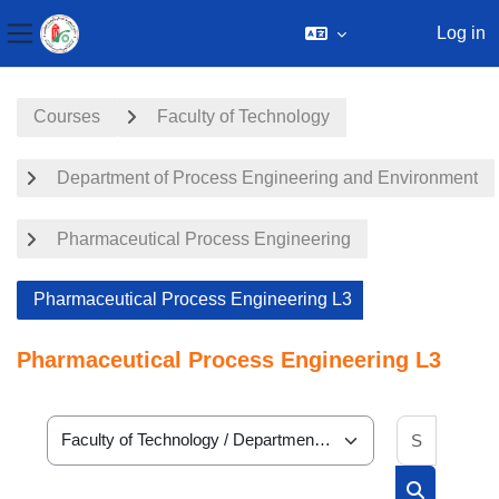
Log in
Side panel
Skip to main content
Courses
Faculty of Technology
Department of Process Engineering and Environment
Pharmaceutical Process Engineering
Pharmaceutical Process Engineering L3
Pharmaceutical Process Engineering L3
Search 
Course categories