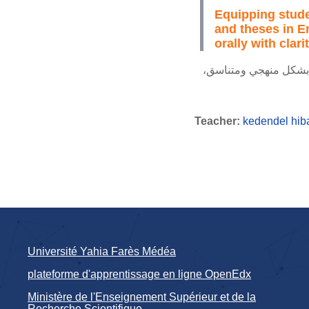
Equipping studen
and theses in E
orally with clar
تها بشكل منهجي ومتناسق
Teacher:
kedendel hib
Université Yahia Farès Médéa
plateforme d'apprentissage en ligne OpenEdx
Ministère de l'Enseignement Supérieur et de la
Recherche Scientifique