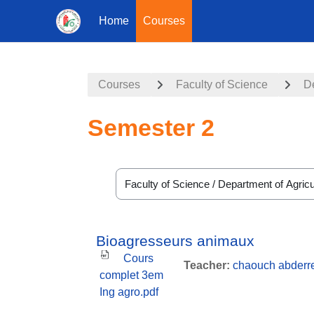
Home
Courses
Skip to main content
Courses
Faculty of Science
De
Semester 2
Course categories
Bioagresseurs animaux
Cours
Teacher:
chaouch abderr
complet 3em
Ing agro.pdf