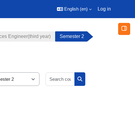
English ‎(en)‎
Log in
Open
es Engineer(third year)
Semester 2
Search courses
Search courses