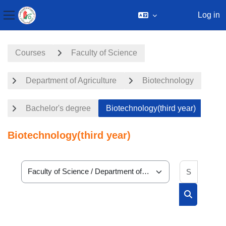
Log in
Side panel
Skip to main content
Courses
Faculty of Science
Department of Agriculture
Biotechnology
Bachelor's degree
Biotechnology(third year)
Biotechnology(third year)
Search 
Course categories
Search cou