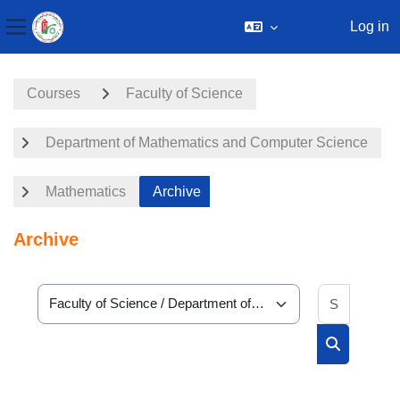
Log in
Side panel
Skip to main content
Courses
Faculty of Science
Department of Mathematics and Computer Science
Mathematics
Archive
Archive
Search 
Course categories
Search cou