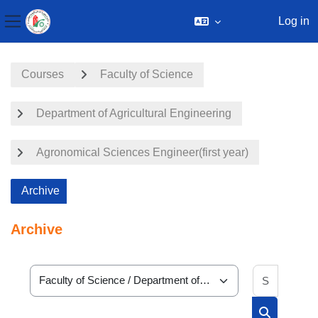
Log in
Side panel
Skip to main content
Courses
Faculty of Science
Department of Agricultural Engineering
Agronomical Sciences Engineer(first year)
Archive
Archive
Search 
Course categories