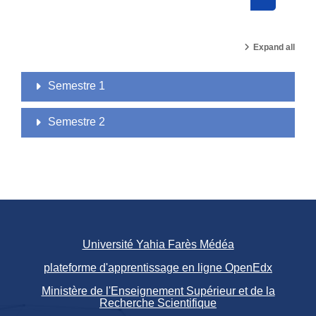
Search cou
Expand all
Semestre 1
Semestre 2
Université Yahia Farès Médéa
plateforme d'apprentissage en ligne OpenEdx
Ministère de l'Enseignement Supérieur et de la
Recherche Scientifique