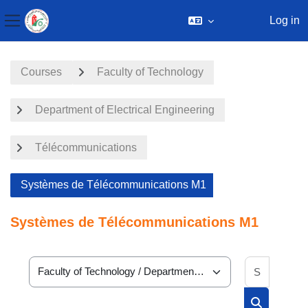
Log in
Side panel
Skip to main content
Courses
Faculty of Technology
Department of Electrical Engineering
Télécommunications
Systèmes de Télécommunications M1
Systèmes de Télécommunications M1
Search 
Course categories