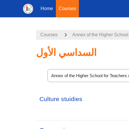
Home
Courses
Skip to main content
Courses
Annex of the Higher School
السداسي الأول
Course categories
Culture stuidies