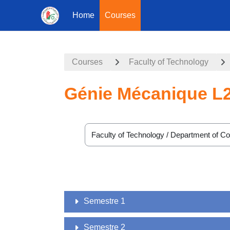
Home
Courses
Skip to main content
Courses
Faculty of Technology
Génie Mécanique L
Course categories
Semestre 1
Semestre 2