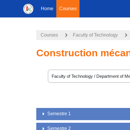
Home
Courses
Skip to main content
Courses
Faculty of Technology
Construction mécan
Course categories
Semestre 1
Semestre 2