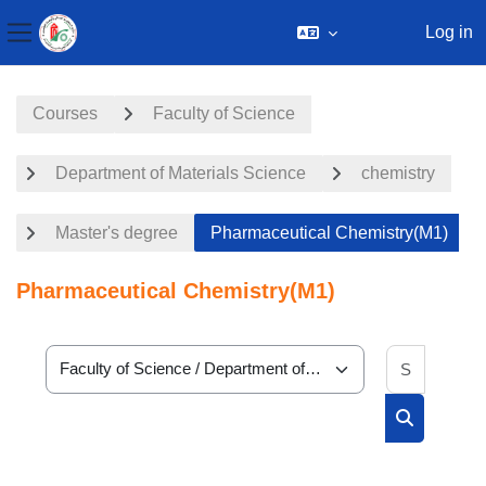
Log in
Side panel
Skip to main content
Courses
Faculty of Science
Department of Materials Science
chemistry
Master's degree
Pharmaceutical Chemistry(M1)
Pharmaceutical Chemistry(M1)
Search 
Course categories
Search cou