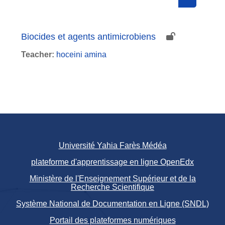
Search cou
Biocides et agents antimicrobiens
Teacher:
hoceini amina
Université Yahia Farès Médéa
plateforme d'apprentissage en ligne OpenEdx
Ministère de l'Enseignement Supérieur et de la
Recherche Scientifique
Système National de Documentation en Ligne (SNDL)
Portail des plateformes numériques