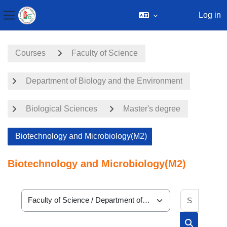
Log in
Side panel
Skip to main content
Courses
Faculty of Science
Department of Biology and the Environment
Biological Sciences
Master's degree
Biotechnology and Microbiology(M2)
Biotechnology and Microbiology(M2)
Search 
Course categories