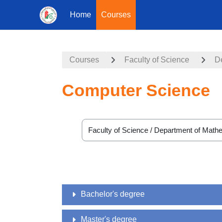
Home
Courses
Skip to main content
Courses
Faculty of Science
D
Computer Science
Course categories
Bachelor's degree
Master's degree