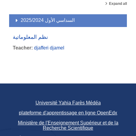
Expand all
السداسي الأول 2025/2024
نظم المعلوماتية
Teacher:
djafferi djamel
Université Yahia Farès Médéa
plateforme d'apprentissage en ligne OpenEdx
Ministère de l'Enseignement Supérieur et de la
Recherche Scientifique