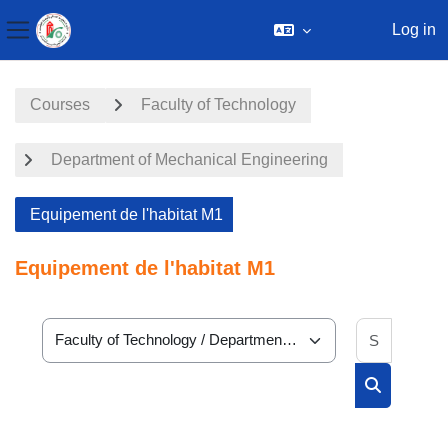
Log in
Side panel
Skip to main content
Courses
Faculty of Technology
Department of Mechanical Engineering
Equipement de l'habitat M1
Equipement de l'habitat M1
Search 
Course categories
Search cou