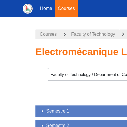
Home
Courses
Skip to main content
Courses
Faculty of Technology
Electromécanique 
Course categories
Semestre 1
Semestre 2