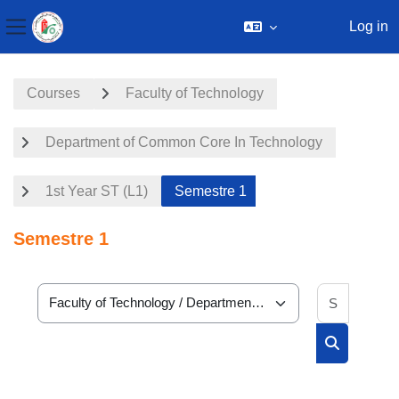
Log in
Side panel
Skip to main content
Courses
Faculty of Technology
Department of Common Core In Technology
1st Year ST (L1)
Semestre 1
Semestre 1
Search 
Course categories
Search cou