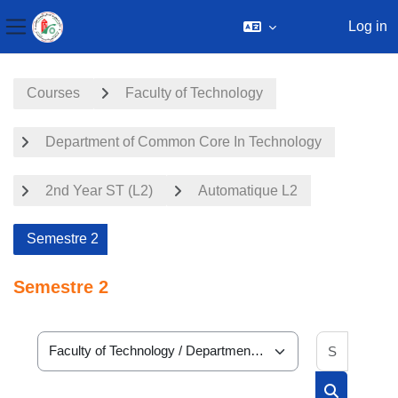
Log in
Side panel
Skip to main content
Courses
Faculty of Technology
Department of Common Core In Technology
2nd Year ST (L2)
Automatique L2
Semestre 2
Semestre 2
Search 
Course categories